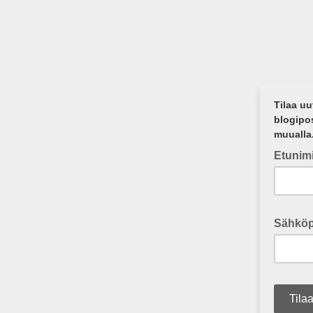
Tilaa uu
blogipos
muualla
Etunim
Etunimi
Sähköp