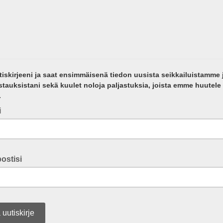
tiskirjeeni ja saat ensimmäisenä tiedon uusista seikkailuistamme 
tauksistani sekä kuulet noloja paljastuksia, joista emme huutele
.
i
ostisi